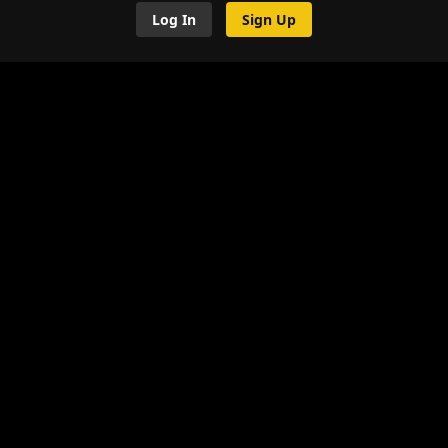
Log In
Sign Up